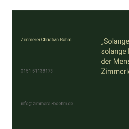
Zimmerei Christian Böhm
„Solange
solange 
der Mens
Zimmerle
0151 51138173
info@zimmerei-boehm.de