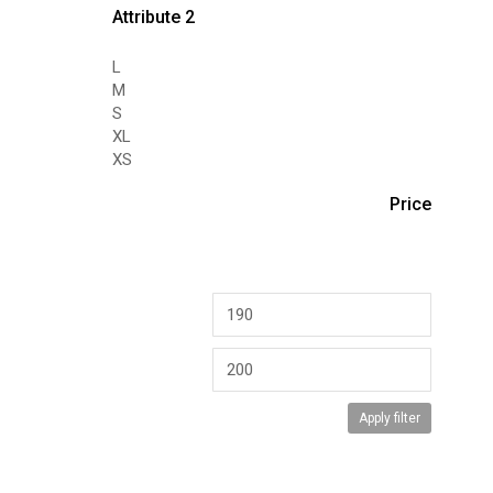
Attribute 2
L
M
S
XL
XS
Price
Apply filter