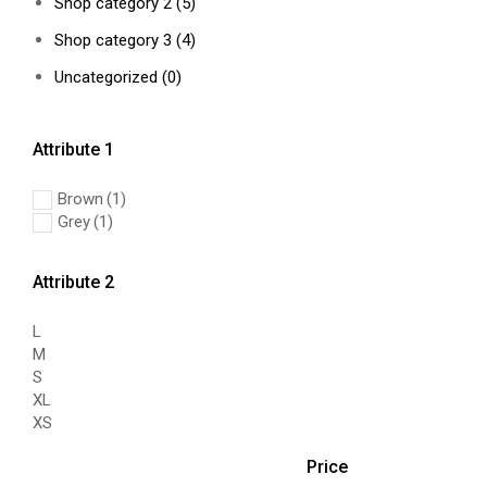
Shop category 2
(5)
Shop category 3
(4)
Uncategorized
(0)
Attribute 1
Product 0
Brown
(1)
Grey
(1)
$
460.00
Simple vir
Attribute 2
product
L
In den 
M
S
XL
XS
Price