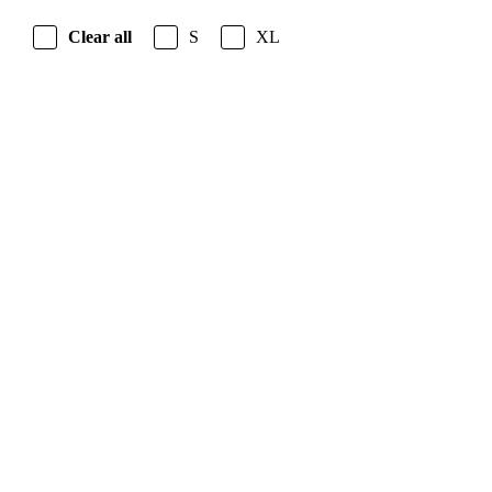
Clear all
S
XL
Product 05
$
460.00