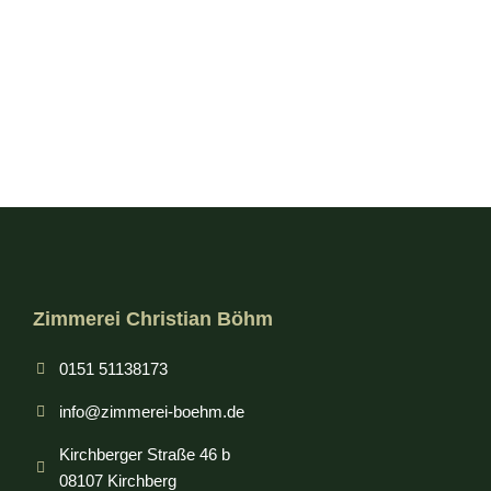
Why amet lorem dolor glavrida agestas
Industry news
Von
Toni
April 11, 2020
Kommentar hinterlassen
Ipsum nulla – lorem ipsum dolor sit amet, consectetur
adipiscing elit. Sed do eiusmod tempor incididunt ut labore et
dolore magna aliqua.
Zimmerei Christian Böhm
0151 51138173
info@zimmerei-boehm.de
Kirchberger Straße 46 b
08107 Kirchberg