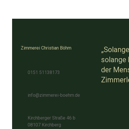
Zimmerei Christian Böhm
„Solange
solange 
der Mens
0151 51138173
Zimmerle
info@zimmerei-boehm.de
Kirchberger Straße 46 b
08107 Kirchberg