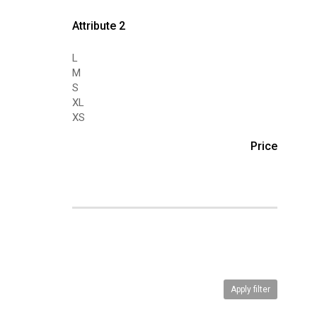
Attribute 2
L
M
S
XL
XS
Price
Apply filter