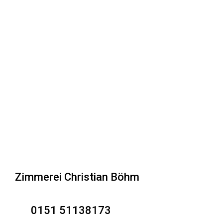
Product 01
$
250.00
$
199.00
Product with two global attributes
Ausführung wählen
Zimmerei Christian Böhm
0151 51138173